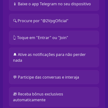
📱 Baixe o app Telegram no seu dispositivo
🔍 Procure por "@2VpgOficial"
👆 Toque em "Entrar" ou "Join"
🔔 Ative as notificações para não perder
nada
💬 Participe das conversas e interaja
🎁 Receba bônus exclusivos
automaticamente