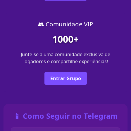
👥 Comunidade VIP
1000+
Junte-se a uma comunidade exclusiva de
jogadores e compartilhe experiências!
Entrar Grupo
📱 Como Seguir no Telegram