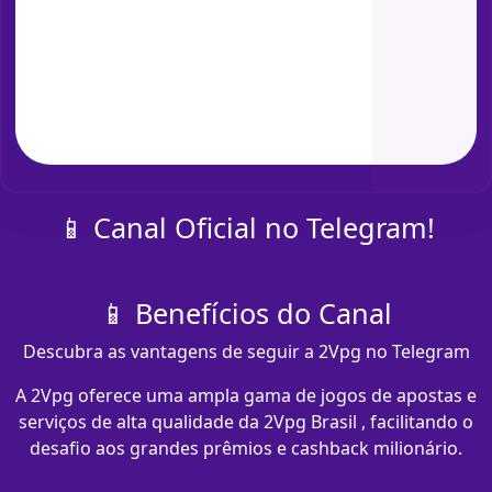
📱 Canal Oficial no Telegram!
📱 Benefícios do Canal
Descubra as vantagens de seguir a 2Vpg no Telegram
A 2Vpg oferece uma ampla gama de jogos de apostas e
serviços de alta qualidade da 2Vpg Brasil , facilitando o
desafio aos grandes prêmios e cashback milionário.