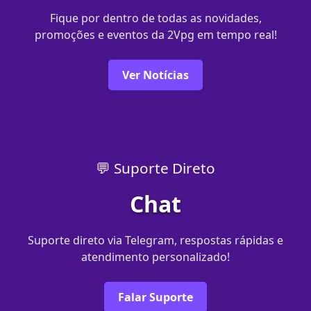
Fique por dentro de todas as novidades,
promoções e eventos da 2Vpg em tempo real!
Ver Notícias
💬 Suporte Direto
Chat
Suporte direto via Telegram, respostas rápidas e
atendimento personalizado!
Falar Suporte