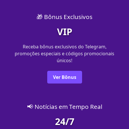
🎁 Bônus Exclusivos
VIP
Receba bônus exclusivos do Telegram,
promoções especiais e códigos promocionais
únicos!
Ver Bônus
📢 Notícias em Tempo Real
24/7