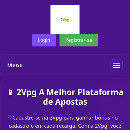
Login
Registrar-se
Menu
📱 2Vpg A Melhor Plataforma
de Apostas
Cadastre-se na 2Vpg para ganhar bônus no
cadastro e em cada recarga. Com a 2Vpg, você