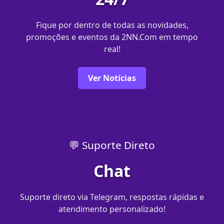
Fique por dentro de todas as novidades,
promoções e eventos da 2NN.Com em tempo
real!
Ver Notícias
💬 Suporte Direto
Chat
Suporte direto via Telegram, respostas rápidas e
atendimento personalizado!