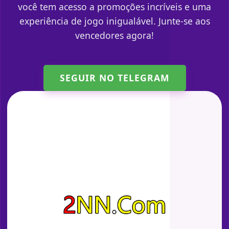
você tem acesso a promoções incríveis e uma
experiência de jogo inigualável. Junte-se aos
vencedores agora!
SEGUIR NO TELEGRAM