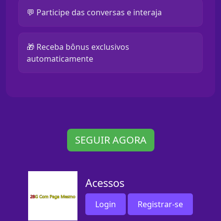
💬 Participe das conversas e interaja
🎁 Receba bônus exclusivos
automaticamente
SEGUIR AGORA
Acessos
Login
Registrar-se