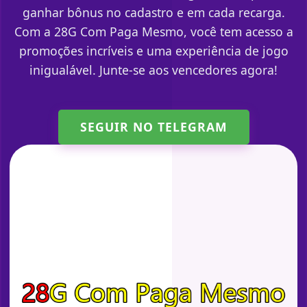
ganhar bônus no cadastro e em cada recarga.
Com a 28G Com Paga Mesmo, você tem acesso a
promoções incríveis e uma experiência de jogo
inigualável. Junte-se aos vencedores agora!
SEGUIR NO TELEGRAM