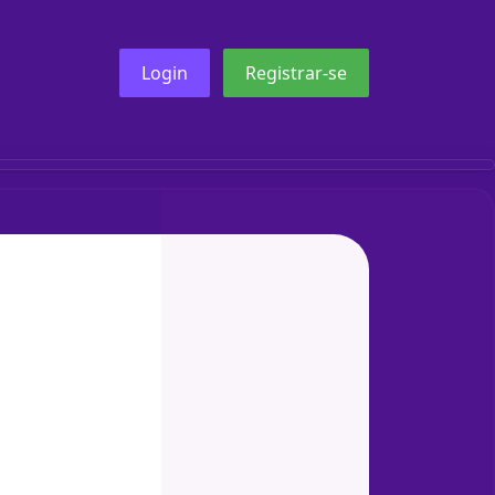
Login
Registrar-se