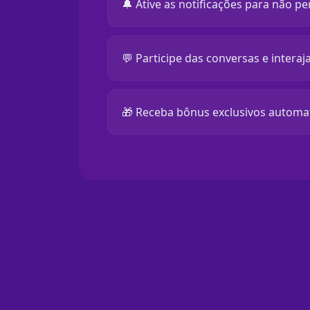
🔔 Ative as notificações para não p
💬 Participe das conversas e interaj
🎁 Receba bônus exclusivos autom