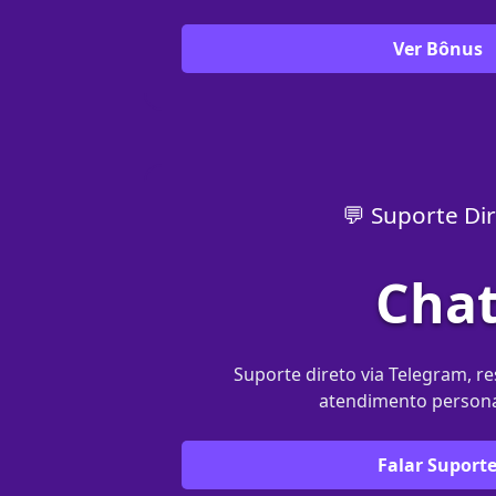
Ver Bônus
💬 Suporte Di
Cha
Suporte direto via Telegram, r
atendimento persona
Falar Suport