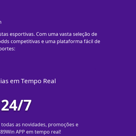
m
stas esportivas. Com uma vasta seleção de
dds competitivas e uma plataforma fácil de
portes:
cias em Tempo Real
24/7
e todas as novidades, promoções e
289Win APP em tempo real!