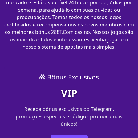
mercado e está disponível 24 horas por dia, 7 dias por
semana, para ajudá-lo com suas dúvidas ou
preocupações. Temos todos os nossos jogos
certificados e recompensamos os novos membros com
os melhores bônus 288T.Com casino. Nossos jogos são
os mais divertidos e interessantes, venha jogar em
nosso sistema de apostas mais simples.
🎁 Bônus Exclusivos
VIP
Receba bônus exclusivos do Telegram,
promoções especiais e códigos promocionais
únicos!