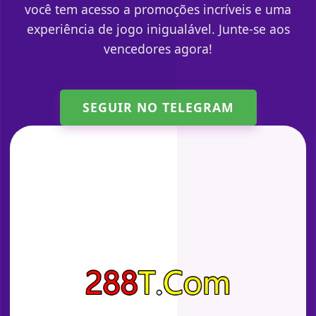
você tem acesso a promoções incríveis e uma
experiência de jogo inigualável. Junte-se aos
vencedores agora!
SEGUIR NO TELEGRAM