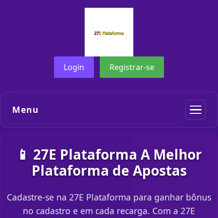
Login
Registrar-se
Menu
📱 27E Plataforma A Melhor
Plataforma de Apostas
Cadastre-se na 27E Plataforma para ganhar bônus
no cadastro e em cada recarga. Com a 27E