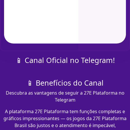
📱 Canal Oficial no Telegram!
📱 Benefícios do Canal
Descubra as vantagens de seguir a 27E Plataforma no
Telegram
A plataforma 27E Plataforma tem funções completas e
gráficos impressionantes — os jogos da 27E Plataforma
Brasil são justos e o atendimento é impecável,