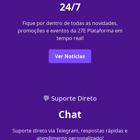
24/7
Fique por dentro de todas as novidades,
promoções e eventos da 27E Plataforma em
tempo real!
Ver Notícias
💬 Suporte Direto
Chat
Suporte direto via Telegram, respostas rápidas e
atendimento personalizado!