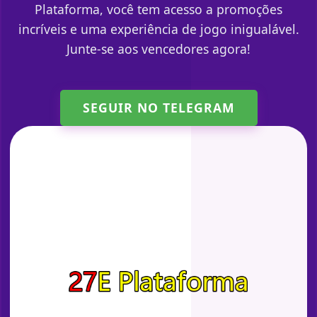
Plataforma, você tem acesso a promoções
incríveis e uma experiência de jogo inigualável.
Junte-se aos vencedores agora!
SEGUIR NO TELEGRAM