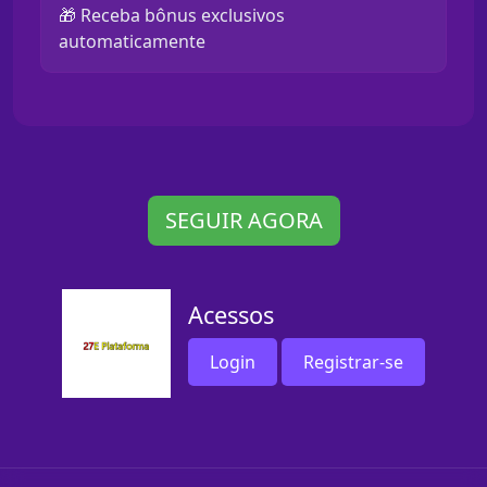
🎁 Receba bônus exclusivos
automaticamente
SEGUIR AGORA
Acessos
Login
Registrar-se