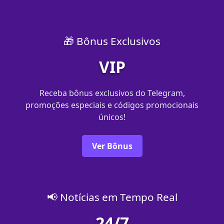
🎁 Bônus Exclusivos
VIP
Receba bônus exclusivos do Telegram,
promoções especiais e códigos promocionais
únicos!
Ver Bônus
📢 Notícias em Tempo Real
24/7