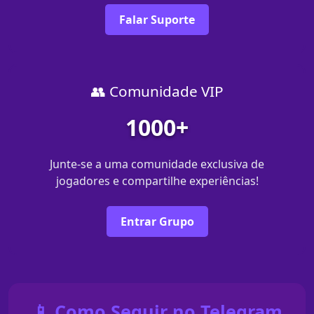
Falar Suporte
👥 Comunidade VIP
1000+
Junte-se a uma comunidade exclusiva de
jogadores e compartilhe experiências!
Entrar Grupo
📱 Como Seguir no Telegram