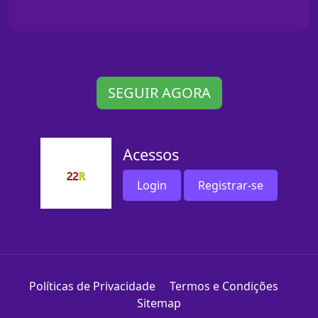
SEGUIR AGORA
Acessos
Login
Registrar-se
Políticas de Privacidade
Termos e Condições
Sitemap