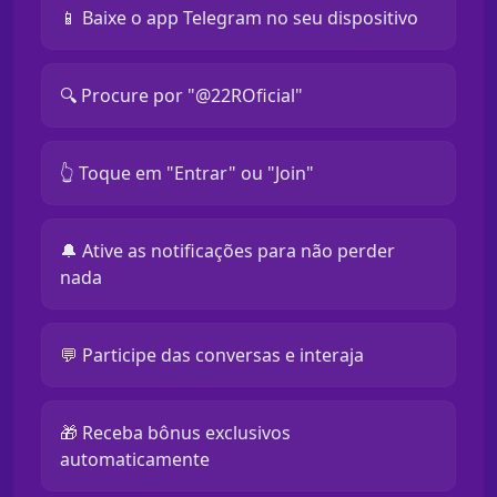
📱 Baixe o app Telegram no seu dispositivo
🔍 Procure por "@22ROficial"
👆 Toque em "Entrar" ou "Join"
🔔 Ative as notificações para não perder
nada
💬 Participe das conversas e interaja
🎁 Receba bônus exclusivos
automaticamente