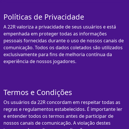
Políticas de Privacidade
A 22R valoriza a privacidade de seus usuários e está
empenhada em proteger todas as informações
pessoais fornecidas durante o uso de nossos canais de
comunicação. Todos os dados coletados são utilizados
exclusivamente para fins de melhoria contínua da
experiência de nossos jogadores.
Termos e Condições
Os usuários da 22R concordam em respeitar todas as
regras e regulamentos estabelecidos. É importante ler
e entender todos os termos antes de participar de
nossos canais de comunicação. A violação destes