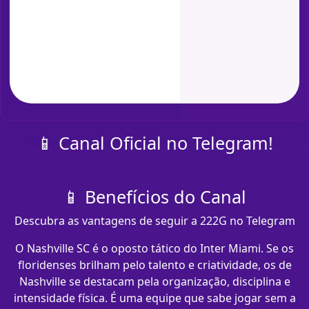
📱 Canal Oficial no Telegram!
📱 Benefícios do Canal
Descubra as vantagens de seguir a 222G no Telegram
O Nashville SC é o oposto tático do Inter Miami. Se os
floridenses brilham pelo talento e criatividade, os de
Nashville se destacam pela organização, disciplina e
intensidade física. É uma equipe que sabe jogar sem a