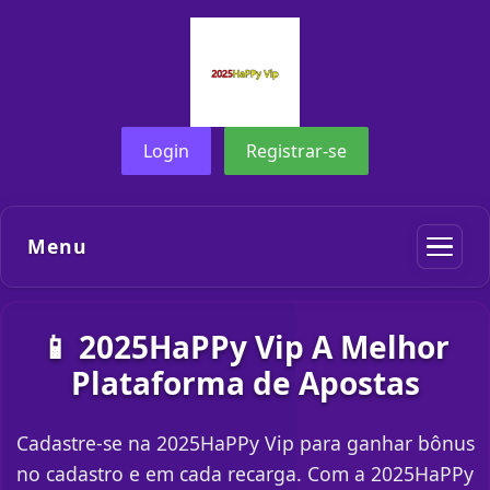
Login
Registrar-se
Menu
📱 2025HaPPy Vip A Melhor
Plataforma de Apostas
Cadastre-se na 2025HaPPy Vip para ganhar bônus
no cadastro e em cada recarga. Com a 2025HaPPy