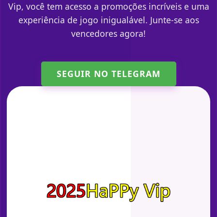
Vip, você tem acesso a promoções incríveis e uma
experiência de jogo inigualável. Junte-se aos
vencedores agora!
SEGUIR NO TELEGRAM