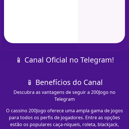
📱 Canal Oficial no Telegram!
📱 Benefícios do Canal
Descubra as vantagens de seguir a 200Jogo no
Telegram
O cassino 200Jogo oferece uma ampla gama de jogos
para todos os perfis de jogadores. Entre as opções
estão os populares caça-níqueis, roleta, blackjack,