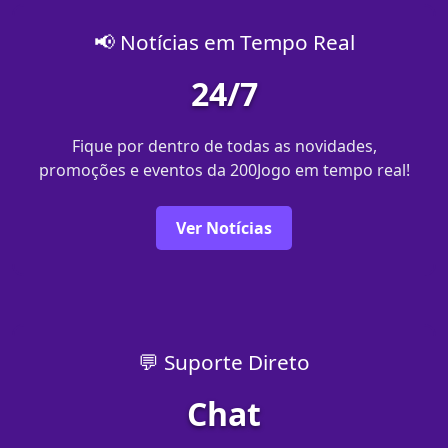
📢 Notícias em Tempo Real
24/7
Fique por dentro de todas as novidades,
promoções e eventos da 200Jogo em tempo real!
Ver Notícias
💬 Suporte Direto
Chat