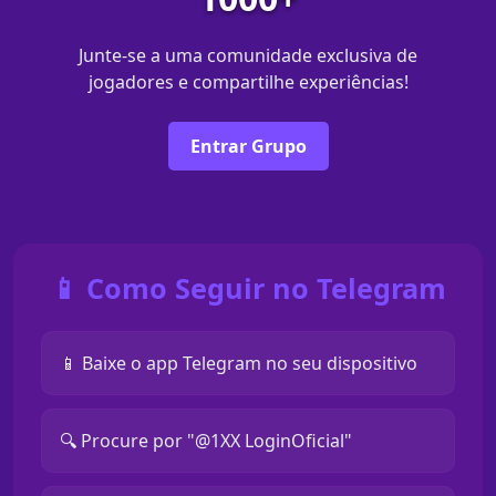
Junte-se a uma comunidade exclusiva de
jogadores e compartilhe experiências!
Entrar Grupo
📱 Como Seguir no Telegram
📱 Baixe o app Telegram no seu dispositivo
🔍 Procure por "@1XX LoginOficial"