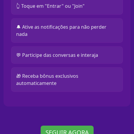
👆 Toque em "Entrar" ou "Join"
🔔 Ative as notificações para não perder
nada
💬 Participe das conversas e interaja
🎁 Receba bônus exclusivos
automaticamente
SEGUIR AGORA