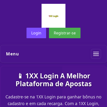
Login
Registrar-se
Menu
📱 1XX Login A Melhor
Plataforma de Apostas
Cadastre-se na 1XX Login para ganhar bônus no
cadastro e em cada recarga. Com a 1XX Login,