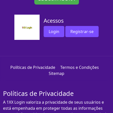
Acessos
Login
Registrar-se
Políticas de Privacidade
Termos e Condições
Sitemap
Políticas de Privacidade
A 1XX Login valoriza a privacidade de seus usuários e
está empenhada em proteger todas as informações