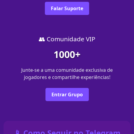
Falar Suporte
👥 Comunidade VIP
1000+
Junte-se a uma comunidade exclusiva de
jogadores e compartilhe experiências!
Entrar Grupo
📱 Como Seguir no Telegram