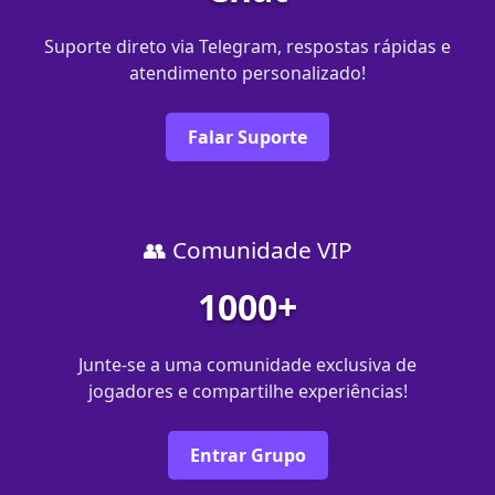
Suporte direto via Telegram, respostas rápidas e
atendimento personalizado!
Falar Suporte
👥 Comunidade VIP
1000+
Junte-se a uma comunidade exclusiva de
jogadores e compartilhe experiências!
Entrar Grupo