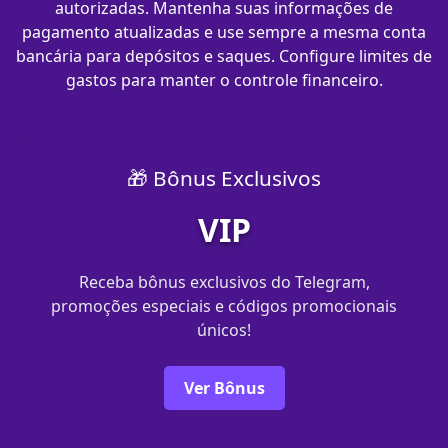
autorizadas. Mantenha suas informações de
pagamento atualizadas e use sempre a mesma conta
bancária para depósitos e saques. Configure limites de
gastos para manter o controle financeiro.
🎁 Bônus Exclusivos
VIP
Receba bônus exclusivos do Telegram,
promoções especiais e códigos promocionais
únicos!
Ver Bônus