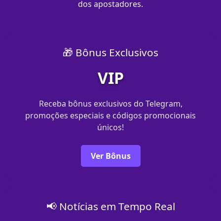
dos apostadores.
🎁 Bônus Exclusivos
VIP
Receba bônus exclusivos do Telegram,
promoções especiais e códigos promocionais
únicos!
Ver Bônus
📢 Notícias em Tempo Real