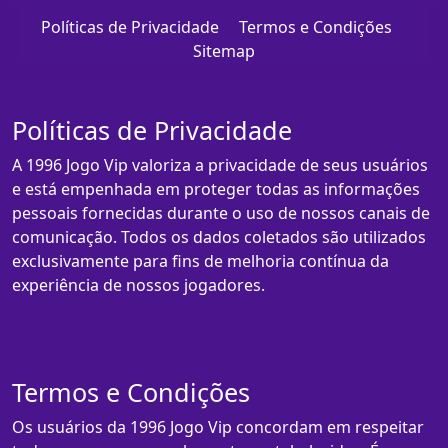
Políticas de Privacidade
Termos e Condições
Sitemap
Políticas de Privacidade
A 1996 Jogo Vip valoriza a privacidade de seus usuários
e está empenhada em proteger todas as informações
pessoais fornecidas durante o uso de nossos canais de
comunicação. Todos os dados coletados são utilizados
exclusivamente para fins de melhoria contínua da
experiência de nossos jogadores.
Termos e Condições
Os usuários da 1996 Jogo Vip concordam em respeitar