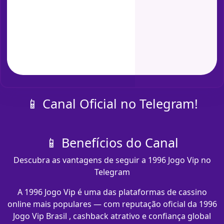
📱 Canal Oficial no Telegram!
📱 Benefícios do Canal
Descubra as vantagens de seguir a 1996 Jogo Vip no
Telegram
A 1996 Jogo Vip é uma das plataformas de cassino
online mais populares — com reputação oficial da 1996
Jogo Vip Brasil , cashback atrativo e confiança global