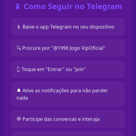
📱 Como Seguir no Telegram
📱 Baixe o app Telegram no seu dispositivo
🔍 Procure por "@1996 Jogo VipOficial"
👆 Toque em "Entrar" ou "Join"
🔔 Ative as notificações para não perder
nada
💬 Participe das conversas e interaja