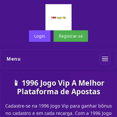
Login
Registrar-se
Menu
📱 1996 Jogo Vip A Melhor
Plataforma de Apostas
Cadastre-se na 1996 Jogo Vip para ganhar bônus
no cadastro e em cada recarga. Com a 1996 Jogo