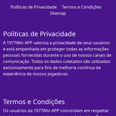
Políticas de Privacidade
Termos e Condições
Sitemap
Políticas de Privacidade
A 1977Win APP valoriza a privacidade de seus usuários
e está empenhada em proteger todas as informações
pessoais fornecidas durante o uso de nossos canais de
comunicação. Todos os dados coletados são utilizados
exclusivamente para fins de melhoria contínua da
experiência de nossos jogadores.
Termos e Condições
Os usuários da 1977Win APP concordam em respeitar