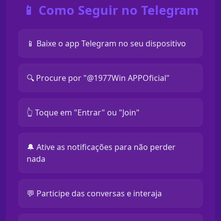
📱 Como Seguir no Telegram
📱 Baixe o app Telegram no seu dispositivo
🔍 Procure por "@1977Win APPOficial"
👆 Toque em "Entrar" ou "Join"
🔔 Ative as notificações para não perder
nada
💬 Participe das conversas e interaja