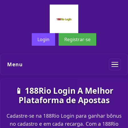
Login
Registrar-se
Menu
📱 188Rio Login A Melhor
Plataforma de Apostas
Cadastre-se na 188Rio Login para ganhar bônus
no cadastro e em cada recarga. Com a 188Rio