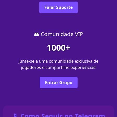
Falar Suporte
👥 Comunidade VIP
1000+
Junte-se a uma comunidade exclusiva de
jogadores e compartilhe experiências!
Entrar Grupo
📱 Como Seguir no Telegram