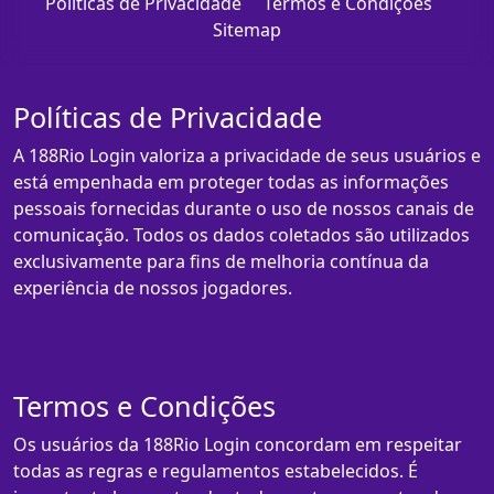
Políticas de Privacidade
Termos e Condições
Sitemap
Políticas de Privacidade
A 188Rio Login valoriza a privacidade de seus usuários e
está empenhada em proteger todas as informações
pessoais fornecidas durante o uso de nossos canais de
comunicação. Todos os dados coletados são utilizados
exclusivamente para fins de melhoria contínua da
experiência de nossos jogadores.
Termos e Condições
Os usuários da 188Rio Login concordam em respeitar
todas as regras e regulamentos estabelecidos. É