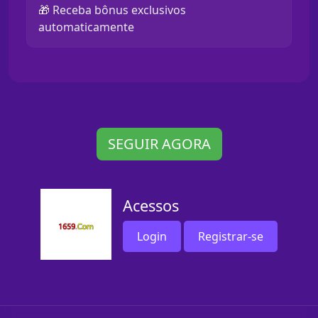
🎁 Receba bônus exclusivos
automaticamente
SEGUIR AGORA
Acessos
Login
Registrar-se