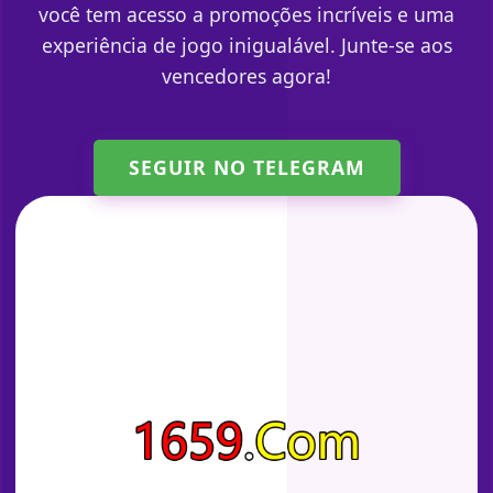
você tem acesso a promoções incríveis e uma
experiência de jogo inigualável. Junte-se aos
vencedores agora!
SEGUIR NO TELEGRAM