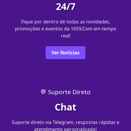
24/7
Fique por dentro de todas as novidades,
promoções e eventos da 1659.Com em tempo
real!
Ver Notícias
💬 Suporte Direto
Chat
Suporte direto via Telegram, respostas rápidas e
atendimento personalizado!