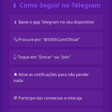
📱 Como Seguir no Telegram
📱 Baixe o app Telegram no seu dispositivo
🔍 Procure por "@1659.ComOficial"
👆 Toque em "Entrar" ou "Join"
🔔 Ative as notificações para não perder
nada
💬 Participe das conversas e interaja