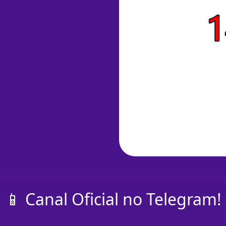
📱 Canal Oficial no Telegram!