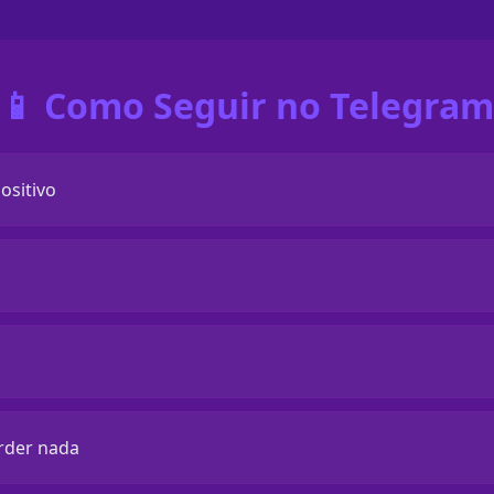
📱 Como Seguir no Telegram
ositivo
erder nada