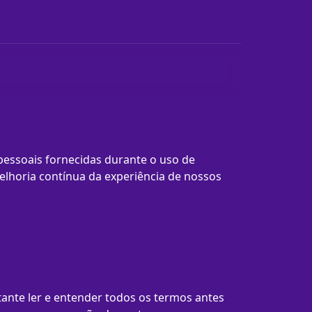
pessoais fornecidas durante o uso de
elhoria contínua da experiência de nossos
ante ler e entender todos os termos antes