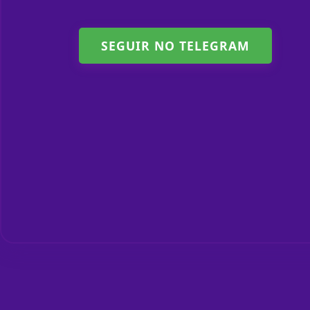
SEGUIR NO TELEGRAM