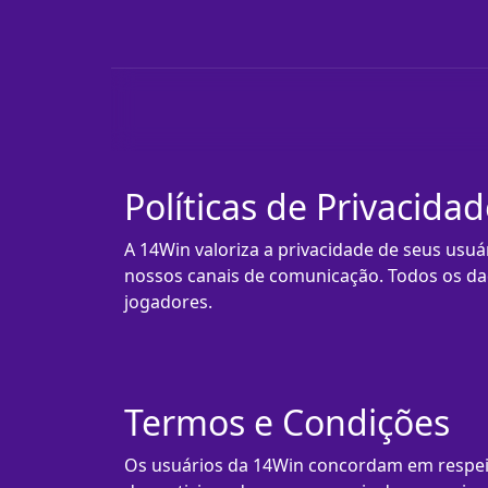
Políticas de Privacida
A 14Win valoriza a privacidade de seus usu
nossos canais de comunicação. Todos os dad
jogadores.
Termos e Condições
Os usuários da 14Win concordam em respeita