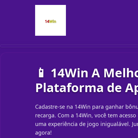
📱 14Win A Melh
Plataforma de A
Cadastre-se na 14Win para ganhar bônu
recarga. Com a 14Win, você tem acesso 
uma experiência de jogo inigualável. J
agora!