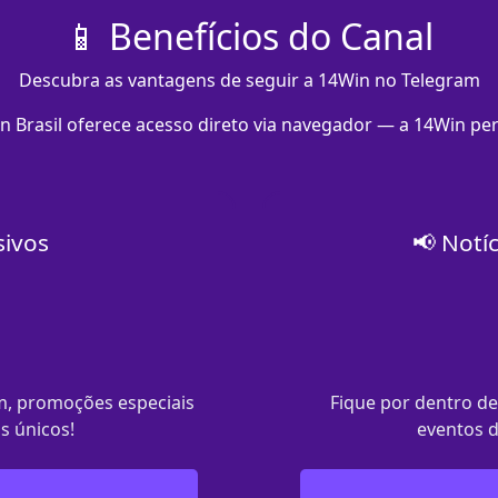
📱 Benefícios do Canal
Descubra as vantagens de seguir a 14Win no Telegram
n Brasil oferece acesso direto via navegador — a 14Win pe
sivos
📢 Notí
m, promoções especiais
Fique por dentro d
s únicos!
eventos d