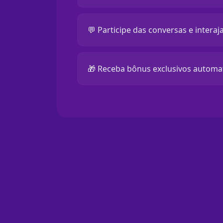
💬 Participe das conversas e interaj
🎁 Receba bônus exclusivos autom