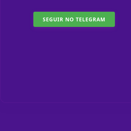
SEGUIR NO TELEGRAM