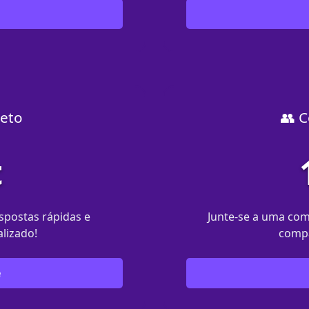
reto
👥 
t
espostas rápidas e
Junte-se a uma com
lizado!
compa
e