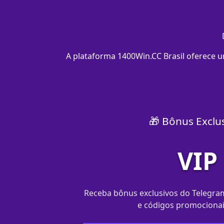
A plataforma 1400Win.CC Brasil oferece u
🎁 Bônus Exclu
VIP
Receba bônus exclusivos do Telegra
e códigos promocionai