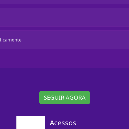
a
aticamente
SEGUIR AGORA
Acessos