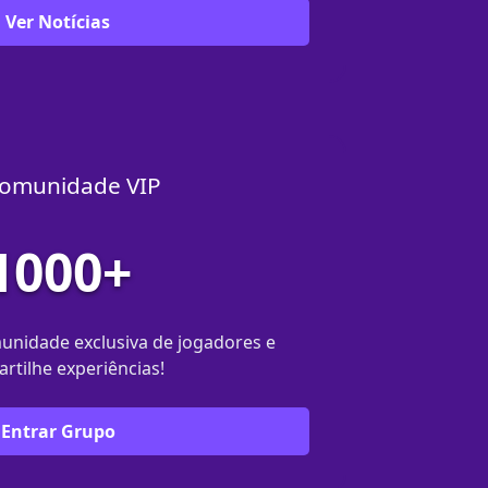
Ver Notícias
Comunidade VIP
1000+
unidade exclusiva de jogadores e
rtilhe experiências!
Entrar Grupo