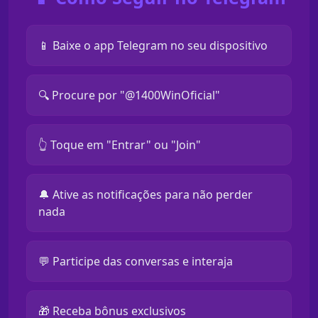
📱 Baixe o app Telegram no seu dispositivo
🔍 Procure por "@1400WinOficial"
👆 Toque em "Entrar" ou "Join"
🔔 Ative as notificações para não perder
nada
💬 Participe das conversas e interaja
🎁 Receba bônus exclusivos