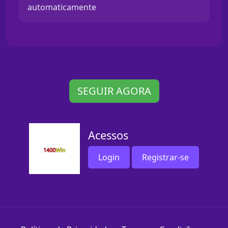
automaticamente
SEGUIR AGORA
Acessos
Login
Registrar-se