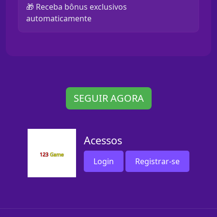
🎁 Receba bônus exclusivos
automaticamente
SEGUIR AGORA
Acessos
Login
Registrar-se