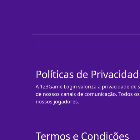
Políticas de Privacida
A 123Game Login valoriza a privacidade de
de nossos canais de comunicação. Todos os 
nossos jogadores.
Termos e Condições