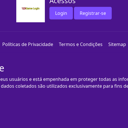
Acessos
Login
Registrar-se
Políticas de Privacidade
Termos e Condições
Sitemap
de
 seus usuários e está empenhada em proteger todas as inf
dados coletados são utilizados exclusivamente para fins d