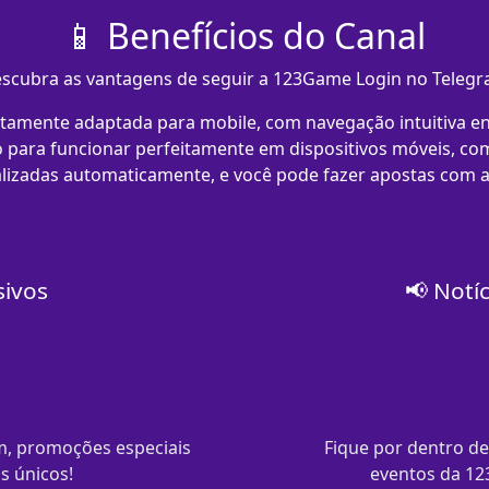
📱 Benefícios do Canal
scubra as vantagens de seguir a 123Game Login no Teleg
etamente adaptada para mobile, com navegação intuitiva en
o para funcionar perfeitamente em dispositivos móveis, co
alizadas automaticamente, e você pode fazer apostas com a
sivos
📢 Notí
m, promoções especiais
Fique por dentro d
s únicos!
eventos da 12