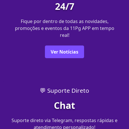
24/7
Fique por dentro de todas as novidades,
promoções e eventos da 11Pg APP em tempo
real!
Ver Notícias
💬 Suporte Direto
Chat
Suporte direto via Telegram, respostas rápidas e
atendimento personalizado!