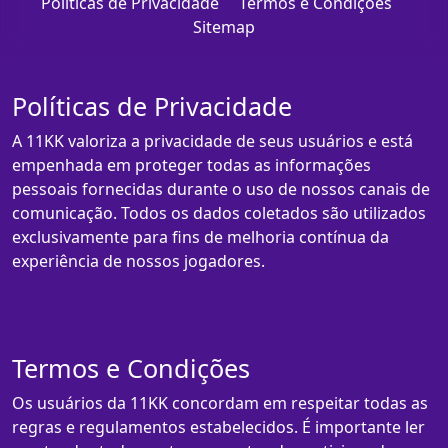
Políticas de Privacidade
Termos e Condições
Sitemap
Políticas de Privacidade
A 11KK valoriza a privacidade de seus usuários e está
empenhada em proteger todas as informações
pessoais fornecidas durante o uso de nossos canais de
comunicação. Todos os dados coletados são utilizados
exclusivamente para fins de melhoria contínua da
experiência de nossos jogadores.
Termos e Condições
Os usuários da 11KK concordam em respeitar todas as
regras e regulamentos estabelecidos. É importante ler