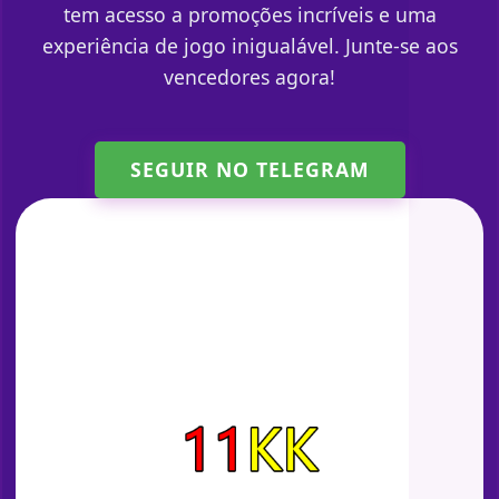
tem acesso a promoções incríveis e uma
experiência de jogo inigualável. Junte-se aos
vencedores agora!
SEGUIR NO TELEGRAM