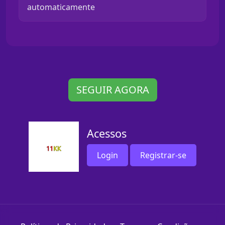
automaticamente
SEGUIR AGORA
Acessos
Login
Registrar-se