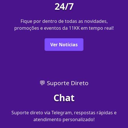
24/7
Fique por dentro de todas as novidades,
promoções e eventos da 11KK em tempo real!
Ver Notícias
💬 Suporte Direto
Chat
Suporte direto via Telegram, respostas rápidas e
atendimento personalizado!