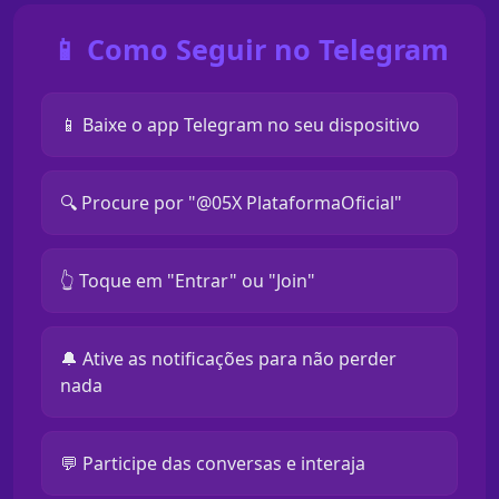
📱 Como Seguir no Telegram
📱 Baixe o app Telegram no seu dispositivo
🔍 Procure por "@05X PlataformaOficial"
👆 Toque em "Entrar" ou "Join"
🔔 Ative as notificações para não perder
nada
💬 Participe das conversas e interaja