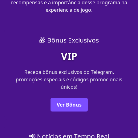
recompensas e a importância desse programa na
experiência de jogo.
🎁 Bônus Exclusivos
VIP
Receba bônus exclusivos do Telegram,
promoções especiais e códigos promocionais
únicos!
Ver Bônus
📢 Notícias em Tempo Real