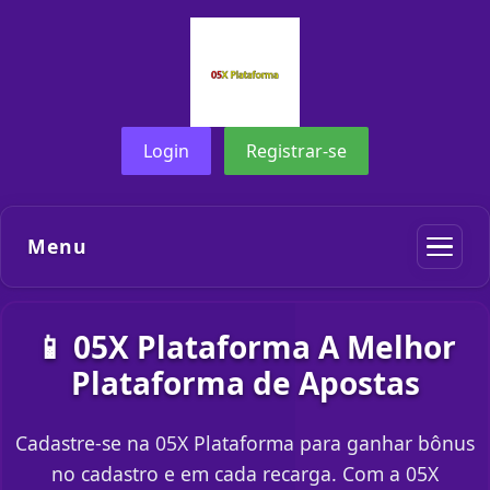
Login
Registrar-se
Menu
📱 05X Plataforma A Melhor
Plataforma de Apostas
Cadastre-se na 05X Plataforma para ganhar bônus
no cadastro e em cada recarga. Com a 05X