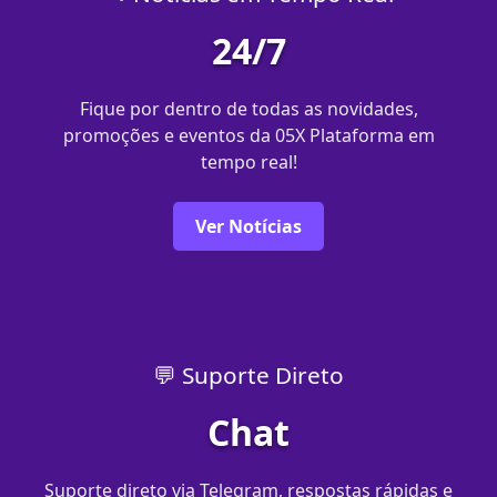
24/7
Fique por dentro de todas as novidades,
promoções e eventos da 05X Plataforma em
tempo real!
Ver Notícias
💬 Suporte Direto
Chat
Suporte direto via Telegram, respostas rápidas e