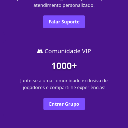
atendimento personalizado!
Falar Suporte
👥 Comunidade VIP
1000+
Junte-se a uma comunidade exclusiva de
jogadores e compartilhe experiências!
Entrar Grupo