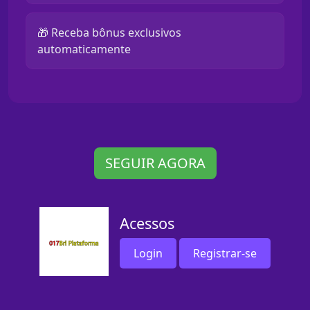
🎁 Receba bônus exclusivos
automaticamente
SEGUIR AGORA
Acessos
Login
Registrar-se