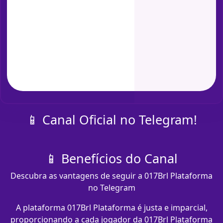
📱 Canal Oficial no Telegram!
📱 Benefícios do Canal
Descubra as vantagens de seguir a 017Brl Plataforma
no Telegram
A plataforma 017Brl Plataforma é justa e imparcial,
proporcionando a cada jogador da 017Brl Plataforma