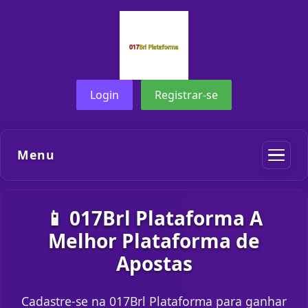
Login
Registrar-se
Menu
📱 017Brl Plataforma A
Melhor Plataforma de
Apostas
Cadastre-se na 017Brl Plataforma para ganhar