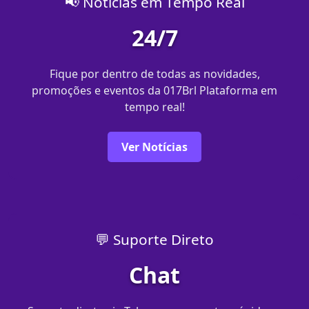
📢 Notícias em Tempo Real
24/7
Fique por dentro de todas as novidades,
promoções e eventos da 017Brl Plataforma em
tempo real!
Ver Notícias
💬 Suporte Direto
Chat