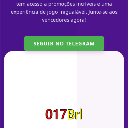
tem acesso a promoções incríveis e uma
experiência de jogo inigualável. Junte-se aos
vencedores agora!
SEGUIR NO TELEGRAM