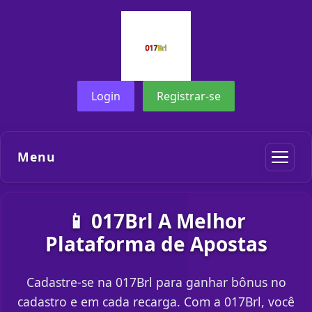
Login
Registrar-se
Menu
📱 017Brl A Melhor
Plataforma de Apostas
Cadastre-se na 017Brl para ganhar bônus no
cadastro e em cada recarga. Com a 017Brl, você