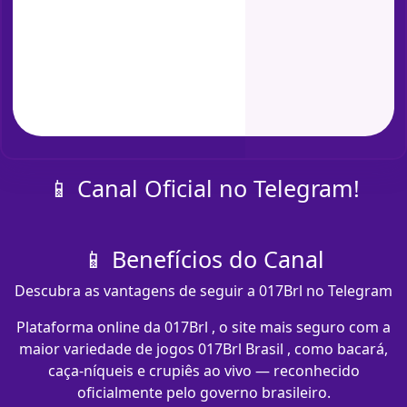
📱 Canal Oficial no Telegram!
📱 Benefícios do Canal
Descubra as vantagens de seguir a 017Brl no Telegram
Plataforma online da 017Brl , o site mais seguro com a
maior variedade de jogos 017Brl Brasil , como bacará,
caça-níqueis e crupiês ao vivo — reconhecido
oficialmente pelo governo brasileiro.