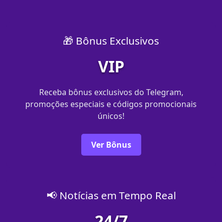
🎁 Bônus Exclusivos
VIP
Receba bônus exclusivos do Telegram,
promoções especiais e códigos promocionais
únicos!
Ver Bônus
📢 Notícias em Tempo Real
24/7