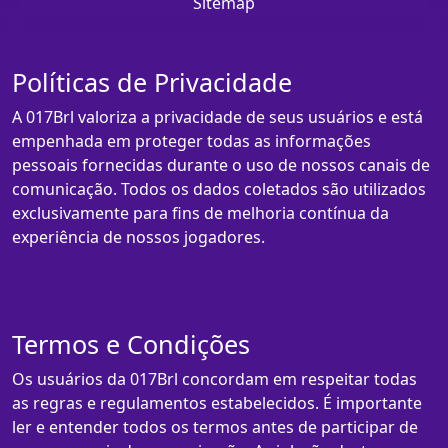
Sitemap
Políticas de Privacidade
A 017Brl valoriza a privacidade de seus usuários e está
empenhada em proteger todas as informações
pessoais fornecidas durante o uso de nossos canais de
comunicação. Todos os dados coletados são utilizados
exclusivamente para fins de melhoria contínua da
experiência de nossos jogadores.
Termos e Condições
Os usuários da 017Brl concordam em respeitar todas
as regras e regulamentos estabelecidos. É importante
ler e entender todos os termos antes de participar de