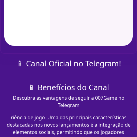
📱 Canal Oficial no Telegram!
📱 Benefícios do Canal
Descubra as vantagens de seguir a 007Game no
Telegram
riência de jogo. Uma das principais características
destacadas nos novos lançamentos é a integração de
elementos sociais, permitindo que os jogadores