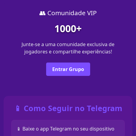
👥 Comunidade VIP
1000+
Junte-se a uma comunidade exclusiva de
jogadores e compartilhe experiências!
Entrar Grupo
📱 Como Seguir no Telegram
📱 Baixe o app Telegram no seu dispositivo