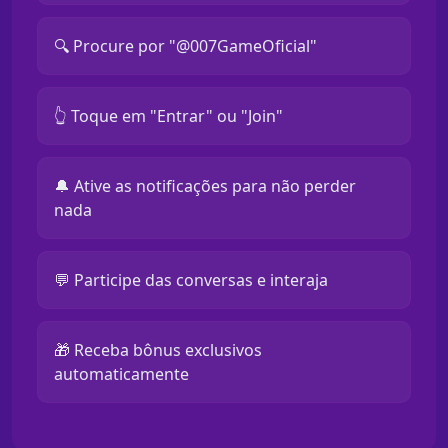
🔍 Procure por "@007GameOficial"
👆 Toque em "Entrar" ou "Join"
🔔 Ative as notificações para não perder
nada
💬 Participe das conversas e interaja
🎁 Receba bônus exclusivos
automaticamente