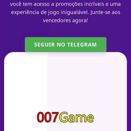
você tem acesso a promoções incríveis e uma
experiência de jogo inigualável. Junte-se aos
vencedores agora!
SEGUIR NO TELEGRAM