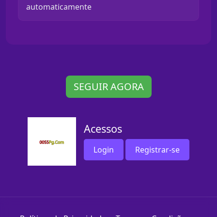
automaticamente
SEGUIR AGORA
Acessos
Login
Registrar-se