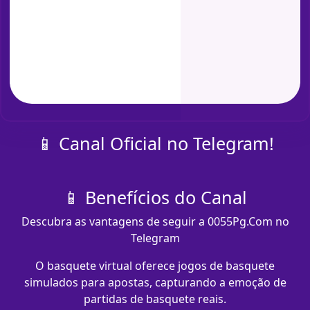
📱 Canal Oficial no Telegram!
📱 Benefícios do Canal
Descubra as vantagens de seguir a 0055Pg.Com no
Telegram
O basquete virtual oferece jogos de basquete
simulados para apostas, capturando a emoção de
partidas de basquete reais.